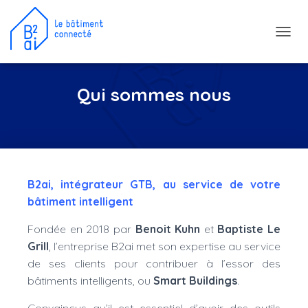
D
É
P
L
Qui sommes nous
I
E
R
L
A
N
A
B2ai, intégrateur GTB, au service de votre
V
I
bâtiment intelligent
G
A
Fondée en 2018 par
Benoit Kuhn
et
Baptiste Le
T
Grill
, l’entreprise B2ai met son expertise au service
I
de ses clients pour contribuer à l’essor des
O
N
bâtiments intelligents, ou
Smart Buildings
.