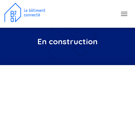
D
É
P
L
En construction
I
E
R
L
A
N
A
V
I
G
A
T
I
O
N