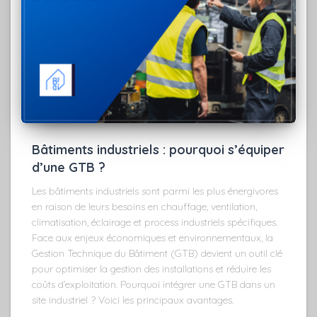
Bâtiments industriels : pourquoi s’équiper
d’une GTB ?
Les bâtiments industriels sont parmi les plus énergivores
en raison de leurs besoins en chauffage, ventilation,
climatisation, éclairage et process industriels spécifiques.
Face aux enjeux économiques et environnementaux, la
Gestion Technique du Bâtiment (GTB) devient un outil clé
pour optimiser la gestion des installations et réduire les
coûts d’exploitation. Pourquoi intégrer une GTB dans un
site industriel ? Voici les principaux avantages.