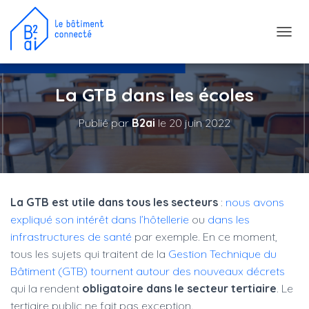
D
É
P
L
La GTB dans les écoles
I
E
Publié par
B2ai
le
20 juin 2022
R
L
A
N
A
V
I
La GTB est utile dans tous les secteurs
:
nous avons
G
expliqué son intérêt dans l’hôtellerie
ou
dans les
A
infrastructures de santé
par exemple. En ce moment,
T
tous les sujets qui traitent de la
Gestion Technique du
I
O
Bâtiment (GTB) tournent autour des nouveaux décrets
N
qui la rendent
obligatoire dans le secteur tertiaire
. Le
tertiaire public ne fait pas exception.