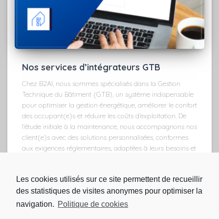
Nos services d’intégrateurs GTB
Chez B2AI, nous sommes spécialisés dans la Gestion
Technique du Bâtiment (GTB), un système indispensable
pour optimiser la gestion énergétique, améliorer le confort
des occupant(e)s et réduire les coûts d’exploitation. De
l’étude initiale à la maintenance, nous accompagnons nos
client(e)s avec des solutions personnalisées, conformes
aux exigences réglementaires, adaptées à leurs besoins et
axées sur la durabilité.
Les cookies utilisés sur ce site permettent de recueillir
des statistiques de visites anonymes pour optimiser la
navigation.
Politique de cookies
© 2021 B2ai
Mentions légales