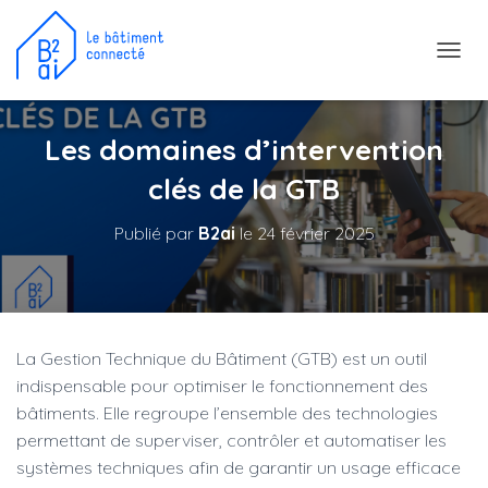
D
É
P
L
Les domaines d’intervention
I
E
clés de la GTB
R
L
Publié par
B2ai
le
24 février 2025
A
N
A
V
I
G
La Gestion Technique du Bâtiment (GTB) est un outil
A
T
indispensable pour optimiser le fonctionnement des
I
bâtiments. Elle regroupe l’ensemble des technologies
O
permettant de superviser, contrôler et automatiser les
N
systèmes techniques afin de garantir un usage efficace