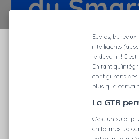
Écoles, bureaux,
intelligents (aus
le devenir ! C’est
En tant qu’intég
configurons des 
plus que convainc
La GTB per
C’est un sujet pl
en termes de co
bâtiment, qu’il s