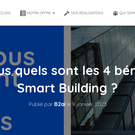
CCUEIL
NOTRE OFFRE
NOS RÉALISATIONS
QUI SOM
s quels sont les 4 bé
Smart Building ?
Publié par
B2ai
le
9 janvier 2023