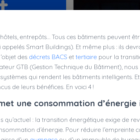
 hôtels, entrepôts… Tous ces bâtiments peuvent êt
si appelés Smart Buildings). Et même plus : ils de
 l’objet des
décrets BACS
et
tertiaire
pour la transit
rateur GTB (Gestion Technique du Bâtiment), nous i
systèmes qui rendent les bâtiments intelligents.
us de leurs bénéfices. En voici 4 !
met une consommation d’énergie i
us qu’actuel : la transition énergétique exige de re
nsommation d’énergie. Pour réduire l’empreinte 
’agisse d’un
gymnase
ou d’un immeuble de bureau