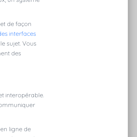
 et de façon
des interfaces
le sujet. Vous
ment des
t interopérable.
r communiquer
en ligne de