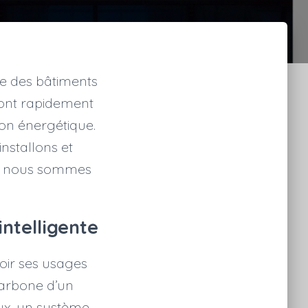
re des bâtiments
vront rapidement
ion énergétique.
nstallons et
 Et nous sommes
ntelligente
voir ses usages
carbone d’un
x, un système