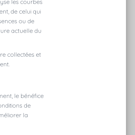
lyse les courbes
t, de celui qui
sences ou de
ure actuelle du
re collectées et
ent.
ment, le bénéfice
onditions de
méliorer la