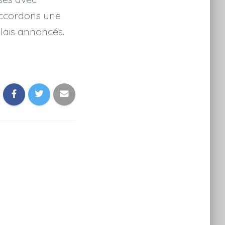
 accordons une
élais annoncés.