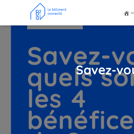
A
Savez-vou