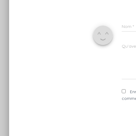
Nom
*
Qu’avez
En
commen