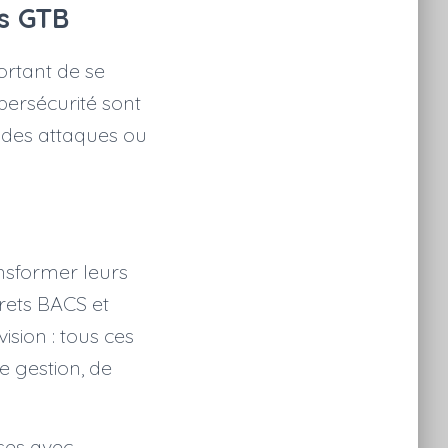
rs GTB
ortant de se
bersécurité sont
 des attaques ou
nsformer leurs
rets BACS et
sion : tous ces
e gestion, de
ses avec