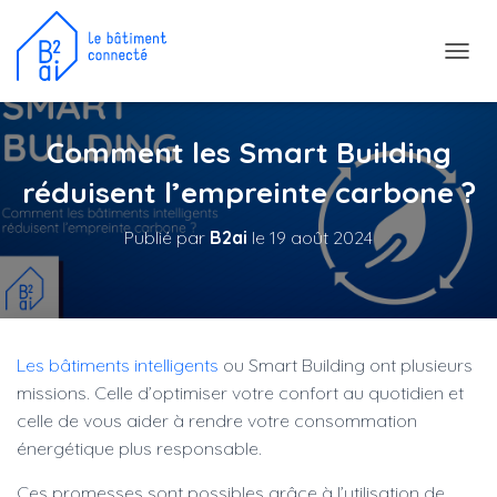
D
É
P
L
Comment les Smart Building
I
E
réduisent l’empreinte carbone ?
R
L
Publié par
B2ai
le
19 août 2024
A
N
A
V
I
G
Les bâtiments intelligents
ou Smart Building ont plusieurs
A
T
missions. Celle d’optimiser votre confort au quotidien et
I
celle de vous aider à rendre votre consommation
O
énergétique plus responsable.
N
Ces promesses sont possibles grâce à l’utilisation de