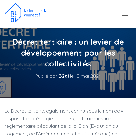
D
É
P
L
Décret tertiaire : un levier de
I
E
développement pour les
R
L
collectivités
A
N
Publié par
B2ai
le
13 mai 2024
A
V
I
G
A
T
Le Décret tertiaire, également connu sous le nom de «
I
O
dispositif éco-énergie tertiaire », est une mesure
N
réglementaire découlant de la loi Élan (Évolution du
Logement, de l’Aménagement et du Numérique) en