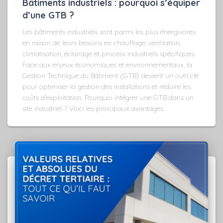
Bâtiments industriels : pourquoi s’équiper
d’une GTB ?
Les bâtiments industriels sont parmi les plus énergivores
en raison de leurs besoins en chauffage, ventilation,
climatisation, éclairage et process industriels spécifiques.
Face aux enjeux économiques et environnementaux, la
Gestion Technique du Bâtiment (GTB) devient un outil clé
pour optimiser la gestion des installations et réduire les
coûts d’exploitation. Pourquoi intégrer une GTB dans un
site industriel ? Voici les principaux avantages.