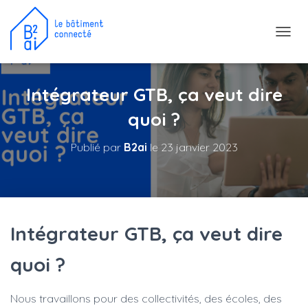
D
É
P
L
Intégrateur GTB, ça veut dire
I
E
quoi ?
R
L
Publié par
B2ai
le
23 janvier 2023
A
N
A
V
I
G
A
Intégrateur GTB, ça veut dire
T
I
quoi ?
O
N
Nous travaillons pour des collectivités, des écoles, des