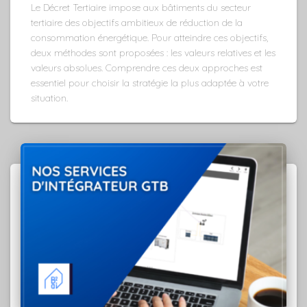
Le Décret Tertiaire impose aux bâtiments du secteur
tertiaire des objectifs ambitieux de réduction de la
consommation énergétique. Pour atteindre ces objectifs,
deux méthodes sont proposées : les valeurs relatives et les
valeurs absolues. Comprendre ces deux approches est
essentiel pour choisir la stratégie la plus adaptée à votre
situation.