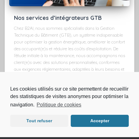
Nos services d’intégrateurs GTB
Chez B2AI, nous sommes spécialisés dans la Gestion
Technique du Bâtiment (GTB), un système indispensable
pour optimiser la gestion énergétique, améliorer le confort
des occupant(e)s et réduire les coûts d’exploitation. De
l’étude initiale à la maintenance, nous accompagnons nos
client(e)s avec des solutions personnalisées, conformes
aux exigences réglementaires, adaptées à leurs besoins et
axées sur la durabilité.
Les cookies utilisés sur ce site permettent de recueillir
des statistiques de visites anonymes pour optimiser la
navigation.
Politique de cookies
© 2021 B2ai
Mentions légales
Tout refuser
Accepter
Hestia | Développé par
ThemeIsle