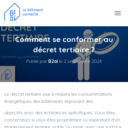
D
É
P
L
Comment se conformer au
I
E
décret tertiaire ?
R
L
Publié par
B2ai
le
2 septembre 2024
A
N
A
V
I
G
Le décret tertiaire vise à réduire les consommations
A
T
énergétiques des bâtiments, imposant des
I
O
objectifs avec des échéances spécifiques. Vous êtes
N
concerné(e) si vous êtes propriétaire ou exploitant d’un
établissement tertiaire, public ou privé, avec une surface