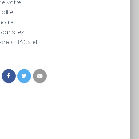
de votre
alité,
notre
 dans les
écrets BACS et