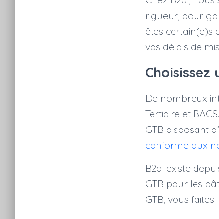
rigueur, pour gar
êtes certain(e)s 
vos délais de mi
Choisissez
De nombreux inté
Tertiaire et BAC
GTB disposant d’
conforme aux n
B2ai existe depu
GTB pour les bâti
GTB, vous faites 