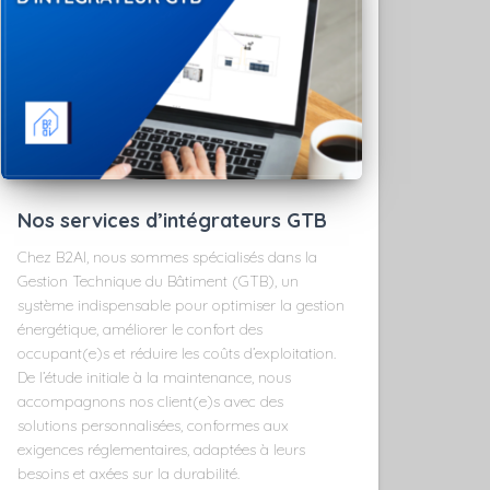
Nos services d’intégrateurs GTB
Chez B2AI, nous sommes spécialisés dans la
Gestion Technique du Bâtiment (GTB), un
système indispensable pour optimiser la gestion
énergétique, améliorer le confort des
occupant(e)s et réduire les coûts d’exploitation.
De l’étude initiale à la maintenance, nous
accompagnons nos client(e)s avec des
solutions personnalisées, conformes aux
exigences réglementaires, adaptées à leurs
besoins et axées sur la durabilité.