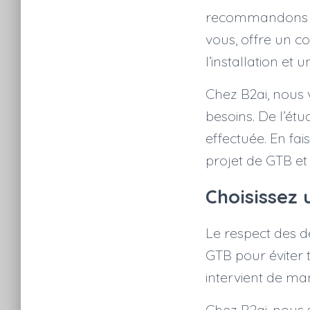
recommandons d
vous, offre un con
l’installation et
Chez B2ai, nous
besoins. De l’ét
effectuée. En fa
projet de GTB e
Choisissez 
Le respect des d
GTB pour éviter t
intervient de ma
Chez B2ai, nous