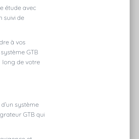
ne étude avec
n suivi de
dre à vos
re système GTB
 long de votre
e d’un système
tégrateur GTB qui
exigence et