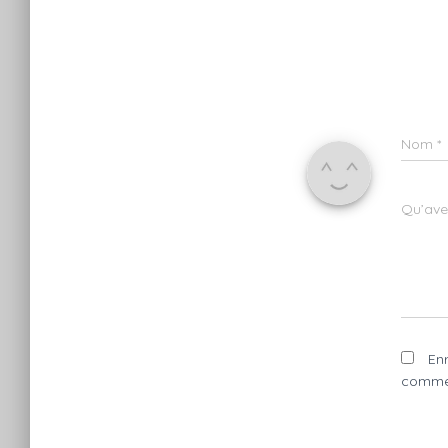
Nom
*
Qu’avez
En
commen