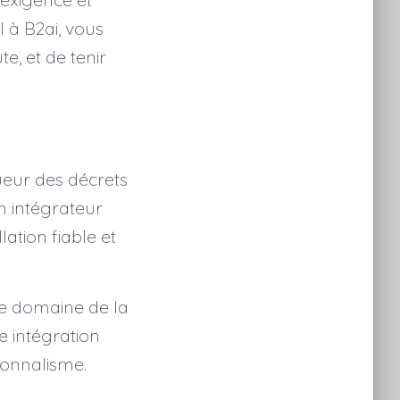
l à B2ai, vous
te, et de tenir
ueur des décrets
n intégrateur
ation fiable et
 le domaine de la
e intégration
sionnalisme.