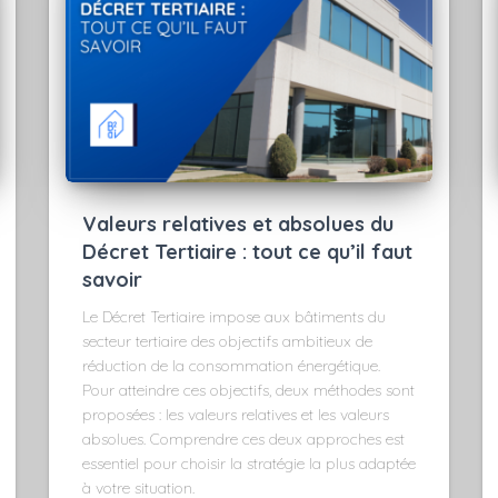
Valeurs relatives et absolues du
Décret Tertiaire : tout ce qu’il faut
savoir
Le Décret Tertiaire impose aux bâtiments du
secteur tertiaire des objectifs ambitieux de
réduction de la consommation énergétique.
Pour atteindre ces objectifs, deux méthodes sont
proposées : les valeurs relatives et les valeurs
absolues. Comprendre ces deux approches est
essentiel pour choisir la stratégie la plus adaptée
à votre situation.