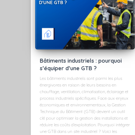
Bâtiments industriels : pourquoi
s’équiper d’une GTB ?
Les bâtiments industriels sont parmi les plus
énergivores en raison de leurs besoins en
chauffage, ventilation, climatisation, éclairage et
process industriels spécifiques. Face aux enjeux
économiques et environnementaux, la Gestion
Technique du Bâtiment (GTB) devient un outil
clé pour optimiser la gestion des installations et
réduire les coûts d’exploitation. Pourquoi intégrer
une GTB dans un site industriel ? Voici les