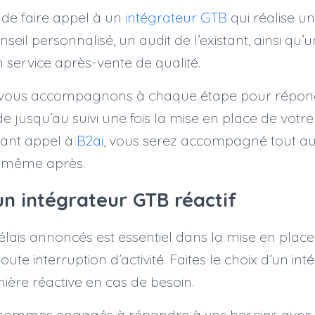
e faire appel à un
intégrateur GTB
qui réalise u
seil personnalisé, un audit de l’existant, ainsi qu’u
 un service après-vente de qualité.
 vous accompagnons à chaque étape pour répon
ude jusqu’au suivi une fois la mise en place de vot
isant appel à
B2ai
, vous serez accompagné tout au
t même après.
un intégrateur GTB réactif
élais annoncés est essentiel dans la mise en plac
oute interruption d’activité. Faites le choix d’un in
nière réactive en cas de besoin.
 sommes engagés à répondre à vos besoins avec 