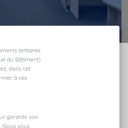
timents tertiaires
ue du Bâtiment)
ez, dans cet
ormer à ces
ur garantir son
e. Nous vous