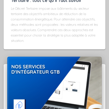
Tertiaire : tout ce qu’il faut savoir
Le Décret Tertiaire impose aux bâtiments du secteur
tertiaire des objectifs ambitieux de réduction de la
consommation énergétique. Pour atteindre ces objectifs,
deux méthodes sont proposées : les valeurs relatives et les
valeurs absolues. Comprendre ces deux approches est
essentiel pour choisir la stratégie la plus adaptée à votre
situation.