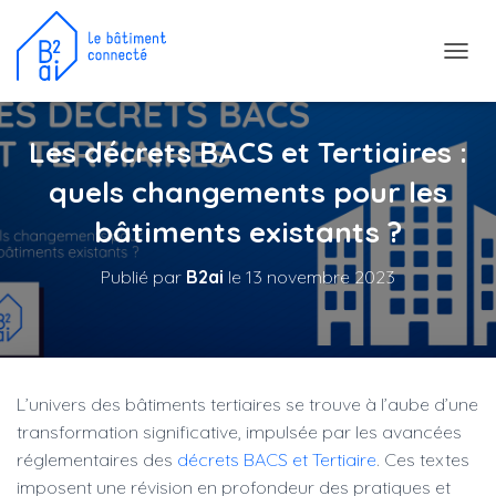
D
É
P
L
Les décrets BACS et Tertiaires :
I
E
quels changements pour les
R
L
bâtiments existants ?
A
N
Publié par
B2ai
le
13 novembre 2023
A
V
I
G
A
T
L’univers des bâtiments tertiaires se trouve à l’aube d’une
I
O
transformation significative, impulsée par les avancées
N
réglementaires des
décrets BACS et Tertiaire
. Ces textes
imposent une révision en profondeur des pratiques et