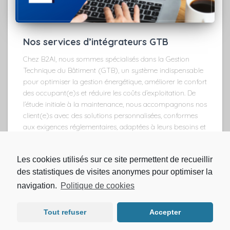
Nos services d’intégrateurs GTB
Chez B2AI, nous sommes spécialisés dans la Gestion
Technique du Bâtiment (GTB), un système indispensable
pour optimiser la gestion énergétique, améliorer le confort
des occupant(e)s et réduire les coûts d’exploitation. De
l’étude initiale à la maintenance, nous accompagnons nos
client(e)s avec des solutions personnalisées, conformes
aux exigences réglementaires, adaptées à leurs besoins et
axées sur la durabilité.
Les cookies utilisés sur ce site permettent de recueillir
des statistiques de visites anonymes pour optimiser la
navigation.
Politique de cookies
© 2021 B2ai
Mentions légales
Tout refuser
Accepter
Hestia | Développé par
ThemeIsle