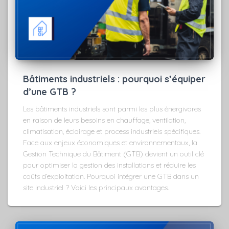
Bâtiments industriels : pourquoi s’équiper
d’une GTB ?
Les bâtiments industriels sont parmi les plus énergivores
en raison de leurs besoins en chauffage, ventilation,
climatisation, éclairage et process industriels spécifiques.
Face aux enjeux économiques et environnementaux, la
Gestion Technique du Bâtiment (GTB) devient un outil clé
pour optimiser la gestion des installations et réduire les
coûts d’exploitation. Pourquoi intégrer une GTB dans un
site industriel ? Voici les principaux avantages.