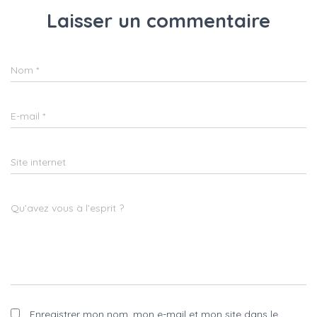
Laisser un commentaire
Nom
*
E-mail
*
Site internet
Qu’avez vous à l’esprit ?
Enregistrer mon nom, mon e-mail et mon site dans le