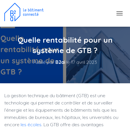
D
É
P
L
Quelle rentabilité pour un
I
E
système de GTB ?
R
L
Publié par
B2ai
le
17 avril 2023
A
N
A
V
I
G
La gestion technique du bâtiment (GTB) est une
A
T
technologie qui permet de contrôler et de surveiller
I
l’énergie et les équipements de bâtiments tels que les
O
immeubles de bureaux, les hôpitaux, les universités ou
N
encore
les écoles
. La GTB offre des avantages